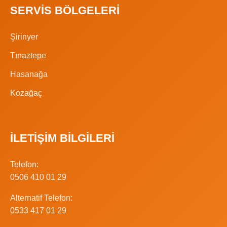
SERVIS BÖLGELERI
Şirinyer
Tınaztepe
Hasanağa
Kozağaç
İLETIŞIM BILGILERI
Telefon:
0506 410 01 29
Alternatif Telefon:
0533 417 01 29