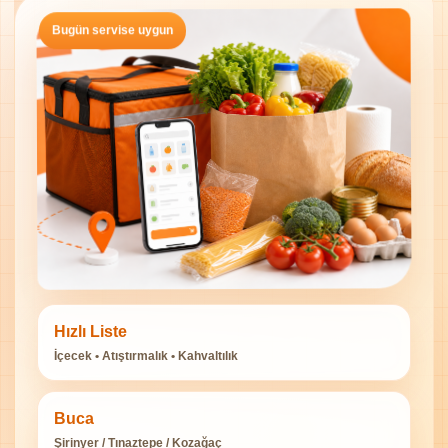
Bugün servise uygun
Hızlı Liste
İçecek • Atıştırmalık • Kahvaltılık
Buca
Şirinyer / Tınaztepe / Kozağaç