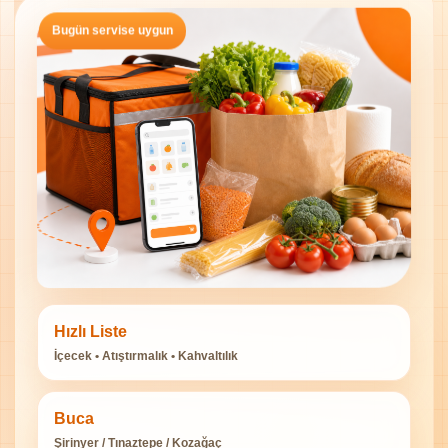
Bugün servise uygun
Hızlı Liste
İçecek • Atıştırmalık • Kahvaltılık
Buca
Şirinyer / Tınaztepe / Kozağaç