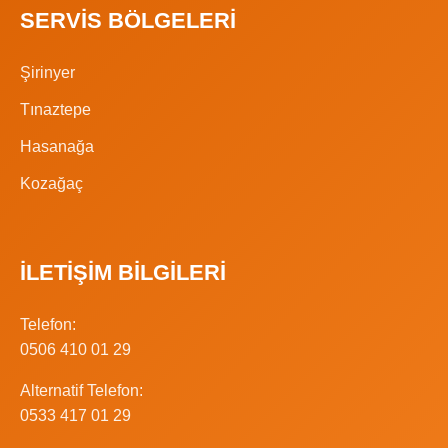
SERVIS BÖLGELERI
Şirinyer
Tınaztepe
Hasanağa
Kozağaç
İLETIŞIM BILGILERI
Telefon:
0506 410 01 29
Alternatif Telefon:
0533 417 01 29